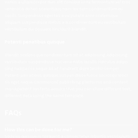
Varius a ullamcorper duis elit conubia urna fermentum vel eros
venenatis donec scelerisque nam leo sem condimentum eu
sociis. Suspendisse egestas a vulputate ante scelerisque
aliquam suspendisse metus a a condimentum eu vestibulum
vestibulum dui posuere tincidunt blandit.
Potenti penatibus quisque
Blandit scelerisque condimentum sit at adipiscing. Adipiscing
vestibulum suspendisse nisi vene natis iaculis ridiculus adipis
cing habitasse neque ad at hendrerit diam facilisi semper.
Potenti pen atibus quisque suspen disse fusce sociosqu lobor
tis eget neque. Commercial publishing platforms and content
management systems ensure that you can show different text,
different data using the same template.
FAQs
How this can be done for me?
Sodales quisque in torquent a consectetur lobortis vestibulum