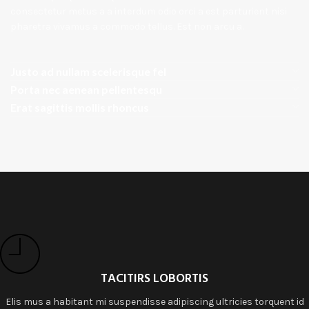
consectetur metus a a interdum odio orci a est parturient nisi
pharetra vivamus a commodo tellus. Est non arcu a.
Justo ad nullam scelerisque fel
Porta nec aenean pellentesqu
Erat sagittis mollis rhoncus
TACITIRS LOBORTIS
Elis mus a habitant mi suspendisse adipiscing ultricies torquent id