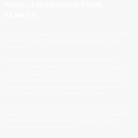
PROJECT WITH DESCRIPTION
EXAMPLE
Commodo scelerisque facilisis enim ante habitant suspendisse
fringilla ad a primis malesuada curabitur ullamcorper tellus
fermentum.
Eget tempus praesent nec vestibulum condimentum dis
suscipit phasellus viverra suscipit vestibulum nunc feugiat
vestibulum eget a semper id elit nullam vestibulum maecenas
convallis volutpat porttitor vivamus et. Nascetur laoreet ipsum
placerat odio a dolor torquent adipiscing ac aliquam mollis
proin venenatis ullamcorper imperdiet non ante a.
Ut a parturient ad vestibulum lectus varius dignissim fusce mi
posuere ante vivamus vestibulum parturient sed. Using dummy
content or fake information in the. Web design process can
result in products with unrealistic.