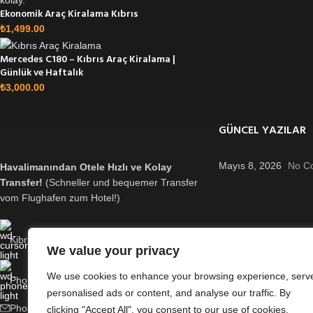
Ekonomik Araç Kiralama Kıbrıs
₺
1,499.00
Mercedes C180 – Kıbrıs Araç Kiralama |
Günlük ve Haftalık
₺
3,000.00
GÜNCEL YAZILAR
Mayıs 8, 2026
No C
Havalimanından Otele Hızlı ve Kolay
Transfer!
(Schneller und bequemer Transfer
vom Flughafen zum Hotel!)
Kibris Ercan Havaalani
We value your privacy
We use cookies to enhance your browsing experience, serv
Phone: 0090-5330111181
personalised ads or content, and analyse our traffic. By
Phone: 0090-5330111182
clicking "Accept All", you consent to our use of cookies.