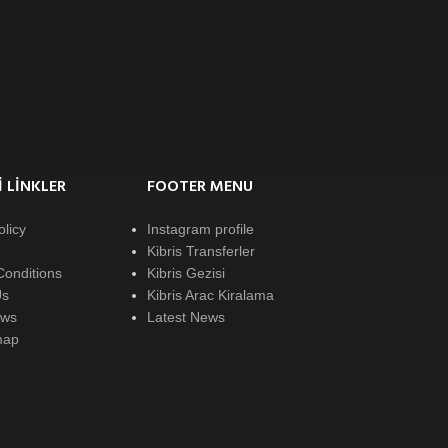
 LINKLER
FOOTER MENU
olicy
Instagram profile
Kibris Transferler
Conditions
Kibris Gezisi
Us
Kibris Arac Kiralama
ews
Latest News
map