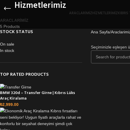
Hizmetlerimiz
ARACLARIMIZ
HIZMETLERIMIZ
KIBRIS
ARACLARIMIZ
5 Products
STOCK STATUS
Ana Sayfa
Araclarimi
On sale
Seçiminizle eşleşen 
In stock
TOP RATED PRODUCTS
BMW 320d – Transfer Girne | Kıbrıs Lüks
Araç Kiralama
₺
2,999.00