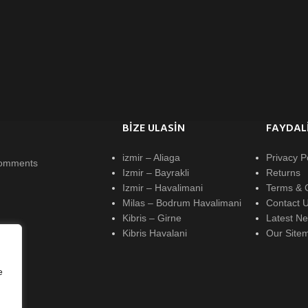
BIZE ULASIN
FAYDALI
izmir – Aliaga
Privacy P
omments
Izmir – Bayrakli
Returns
Izmir – Havalimani
Terms & 
Milas – Bodrum Havalimani
Contact 
Kibris – Girne
Latest N
Kibris Havalani
Our Site
e